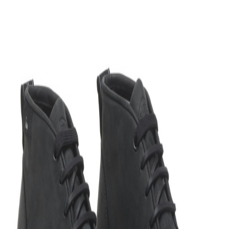
+
Ver mais
Isto na App é outra coisa