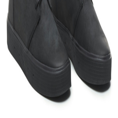
Seguir amigos. Partilhar experiências. Ganhar credit-back. É tudo
mais fácil na App. Instalas?
Apoio
O que é a Bloop?
O teu guia Bloop
Contacta-nos
Apoio
Politica de privacidade
Termos e condições
Politica de
cookies
Configurar cookies
Politica de devolução
Legal