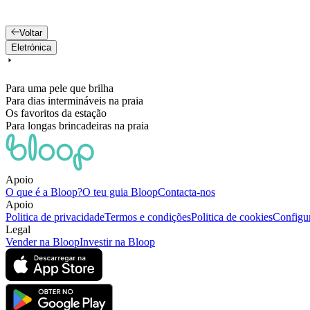
Voltar
Eletrónica
Para uma pele que brilha
Para dias intermináveis na praia
Os favoritos da estação
Para longas brincadeiras na praia
Apoio
O que é a Bloop?
O teu guia Bloop
Contacta-nos
Apoio
Politica de privacidade
Termos e condições
Politica de cookies
Configur
Legal
Vender na Bloop
Investir na Bloop