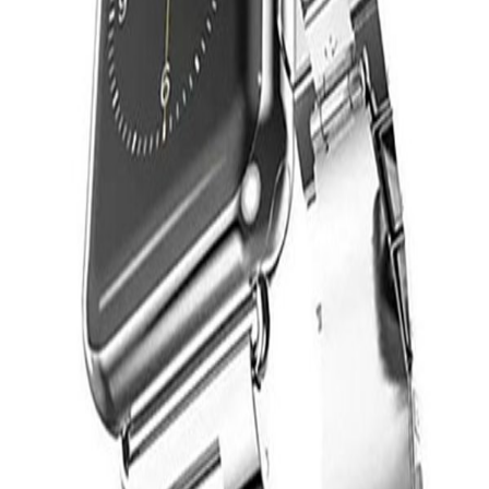
Bloop es mejor en la app
Sigue a amigos. Comparte experiencias. Gana credit-back. Todo es
más fácil en la app. ¡Instálala ya!