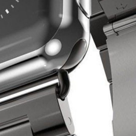
fácil en la app. ¡Instálala ya!