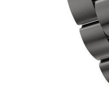
Soporte
¿Qué es Bloop?
Tu guía de Bloop
Contáctanos
Soporte
Política de privacidad
Términos y condiciones
Política de cookies
Confi
Legal
Vende en Bloop
Invierte en Bloop
Añadir al carrito