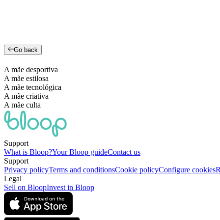
Go back
A mãe desportiva
A mãe estilosa
A mãe tecnológica
A mãe criativa
A mãe culta
Support
What is Bloop?
Your Bloop guide
Contact us
Support
Privacy policy
Terms and conditions
Cookie policy
Configure cookies
R
Legal
Sell on Bloop
Invest in Bloop